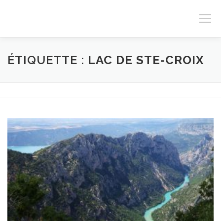
Aller
au
Menu
contenu
ACCUEIL
SERVICES
OFFRIR
CONTACT
ÉTIQUETTE :
LAC DE STE-CROIX